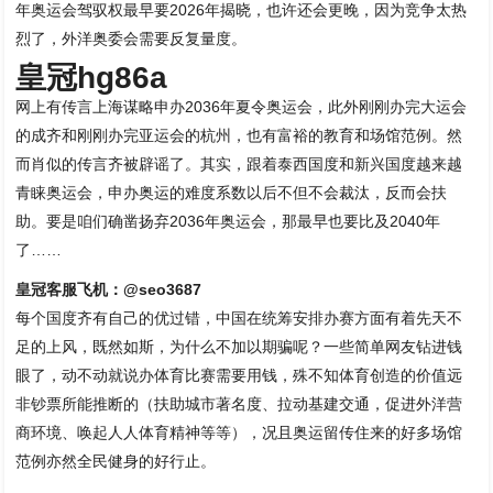
年奥运会驾驭权最早要2026年揭晓，也许还会更晚，因为竞争太热
烈了，外洋奥委会需要反复量度。
皇冠hg86a
网上有传言上海谋略申办2036年夏令奥运会，此外刚刚办完大运会
的成齐和刚刚办完亚运会的杭州，也有富裕的教育和场馆范例。然
而肖似的传言齐被辟谣了。其实，跟着泰西国度和新兴国度越来越
青睐奥运会，申办奥运的难度系数以后不但不会裁汰，反而会扶
助。要是咱们确凿扬弃2036年奥运会，那最早也要比及2040年
了……
皇冠客服飞机：@seo3687
每个国度齐有自己的优过错，中国在统筹安排办赛方面有着先天不
足的上风，既然如斯，为什么不加以期骗呢？一些简单网友钻进钱
眼了，动不动就说办体育比赛需要用钱，殊不知体育创造的价值远
非钞票所能推断的（扶助城市著名度、拉动基建交通，促进外洋营
商环境、唤起人人体育精神等等），况且奥运留传住来的好多场馆
范例亦然全民健身的好行止。