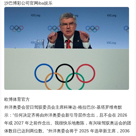
沙巴博彩公司官网
iba娱乐
欧博体育官方
外洋奥委会翌日驾驭委员会主席科琳达-格拉巴尔-基塔罗维奇默
示：“任何决定齐将由外洋奥委会新引导层作念出，且不会在 2026
年或 2027 年之前作念出。我很快乐地敷陈，有兴味驾驭奥运会的团
体数目已达到两位数。”外洋奥委会将于 2025 年选举新主席，2036