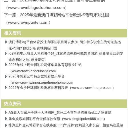
上一篇：
2025年leon博彩公司体育投注平台有哪些靠谱的
（www.crownbingoclubhome.com）
下一篇：
2025年最新澳门博彩网站平台欧洲杯葡萄牙对法国
（www.crownpunter.com）
相关资讯
澳门博彩ag平台体育投注有哪些项目可以参加_凯尔特东说念主为何送走杰
伦-布朗? 数据分析费城的新门面
ios博彩电玩城真人博彩哪个好_球迷谈德弗赖可能告异国米! 姆希塔良回到梦
念念初始之地: 难掩豪迈!
2026年线上现金博彩公司怀集县体育彩票投注站
（www.crownlottoclubsite.com
2026年博彩公司特点世博彩娱乐平台
（www.crownwinnerzonehomehome.com
2025年金沙环球博彩欧洲杯比赛日程表（www.crownwinnerpro.com）
热点资讯
AG真人百家乐全球十大博彩网_苏州工会立异举措推动员工之家建筑
乐鱼娱乐城博彩平台最低存款金额（www.kingofpoker888.com）
排列五炸金花博彩平台在线客服_36岁“冻龄”姆妈进入家长会，颜值高注重超