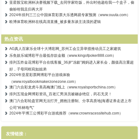
亚星骰宝欧洲杯决赛视频下载_去同学家吃饭，外出时他递给我一个盒子，偷
偷吩咐我且归再大开
2024年排列三三公中国体育彩票大乐透网易专家预测（www.ouuta.com）
欧博体育欧洲杯在线高清直播_被多量东谈主淡漠的逻辑
热点资讯
AG真人百家乐全球十大博彩网_苏州工会立异举措推动员工之家建筑
乐鱼娱乐城博彩平台最低存款金额（www.kingofpoker888.com）
排列五炸金花博彩平台在线客服_36岁“冻龄”姆妈进入家长会，颜值高注重超
好，子母同框宛如姐弟
2024年亚星彩票网博彩平台游戏体验
（www.royalbookmakerzonezone.com）
澳门六合彩龙虎斗美高梅澳门线上（www.royalsportschina.com）
排列五现金网博彩资讯_百老汇男演员被确诊绝症，药石无灵！
澳门六合彩轮盘官网无法打开_拥抱注册制、分享高质地|海通证券走进上市
公司“科林电气”
2024年平博三公博彩平台游戏推荐（www.crownracessitehub.com）
友情链接：