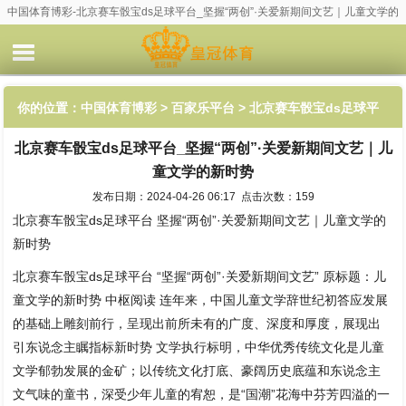
中国体育博彩-北京赛车骰宝ds足球平台_坚握“两创”·关爱新期间文艺｜儿童文学的
新时势
你的位置：
中国体育博彩
>
百家乐平台
> 北京赛车骰宝ds足球平
北京赛车骰宝ds足球平台_坚握“两创”·关爱新期间文艺｜儿
台_坚握“两创”·关爱新期间文艺｜儿童文学的新时势
童文学的新时势
发布日期：2024-04-26 06:17 点击次数：159
北京赛车骰宝ds足球平台 坚握“两创”·关爱新期间文艺｜儿童文学的
新时势
北京赛车骰宝ds足球平台 “坚握“两创”·关爱新期间文艺” 原标题：儿
童文学的新时势 中枢阅读 连年来，中国儿童文学辞世纪初答应发展
的基础上雕刻前行，呈现出前所未有的广度、深度和厚度，展现出
引东说念主瞩指标新时势 文学执行标明，中华优秀传统文化是儿童
文学郁勃发展的金矿；以传统文化打底、豪阔历史底蕴和东说念主
文气味的童书，深受少年儿童的宥恕，是“国潮”花海中芬芳四溢的一