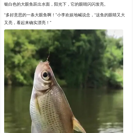
银白色的大眼鱼跃出水面，阳光下，它的眼睛闪闪发亮。
“多好意思的一条大眼鱼啊！”小李欢娱地喊说念，“这鱼的眼睛又大
又亮，看起来确实漂亮！”