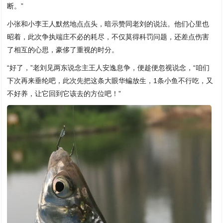
断。”
小张和小李王人默然地点点头，暗示赞同老刘的说法。他们心里也
昭着，此次争执端庄不必的耗尽，不仅莫得科罚问题，还差点伤害
了相互的心思，豪侈了重视的时分。
“好了，”老刘见两东说念主王人安逸息争，便趁便忽视说念，“咱们
下次再来垂纶吧，此次先把这条大眼华鳊放生，1条小鱼不行吃，又
不好养，让它回到它该去的方位吧！”