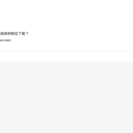
何就得抑郁症了呢？
e.com）