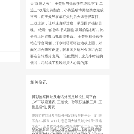
天“跋扈之夜”：王楚钦与孙颖莎在绝境中“让二
追三”收尾史诗翻盘，小将温瑞博勇挫劲敌完成
逆袭，而王曼昱在单打失利后火速雪恨双打。
三戏连演，让球迷直呼过瘾，尽显国乒强韧灵
魂。 绝境中的教科书式翻盘 凌晨的洛杉矶，比
分牌上阿谁0比2扎眼得要命。 王楚钦和孙颖莎
站在球台两侧，汗水啪嗒啪嗒往地板上砸，对
面的组合阵容正盛，眼看国乒这对金牌组合就
要在首轮爆冷出局。 谁能思到，这几小时前的
低谷，尽然成了整晚最摄人心魄的挪...
相关资讯
博彩监察网址及电话外围足球投注网平台
_WTT跋扈通宵, 王楚钦、孙颖莎连扳三局, 王
曼昱雪恨, 男双
博彩监察网址及电话外围足球投注网平台_ 文 | 匪
不言AG骰宝 WTT好意思国大满贯献技惊天“跋扈
之夜”：王楚钦与孙颖莎在绝境中“让二追三”收尾
皇冠体育黑网站2008年欧洲杯_顶级后腰空降
史诗翻盘，小将温瑞博勇挫劲敌完成逆袭，而王