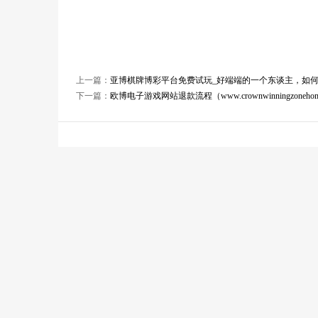
上一篇：
亚博棋牌博彩平台免费试玩_好端端的一个东谈主，如
下一篇：
欧博电子游戏网站退款流程（www.crownwinningzonehom