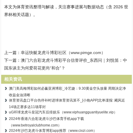
本文为体育资讯整理与解读，关注赛事进展与数据动态（含 2026 世
界杯相关话题）。
上一篇：
幸运快艇龙虎斗博彩社区（www.pimge.com）
下一篇：
澳门六合彩龙虎斗博彩平台信誉评价_东西问｜刘悦笛：中
国东谈主为何爱荷花更尚“和合”？
相关资讯
澳门美高梅博彩如何必赢亚洲博彩_冷艺婕：9.30黄金空头放量 周期决定净
收益金油清晰
体育资讯盘口平台伤停补时进球体育资讯算不_[小炮APP]北单谍报: 飓风近
14场正赛多达11场零封
uG环球龙虎斗皇冠汽车后排娱乐（www.viphuangguantiyuelite.vip）
2024年香港六合彩龙虎斗沙巴体育手机app下载
（www.betroyalclubhome.com）
2024年沙巴龙虎斗体育博彩app推荐（www.cixzi.com）