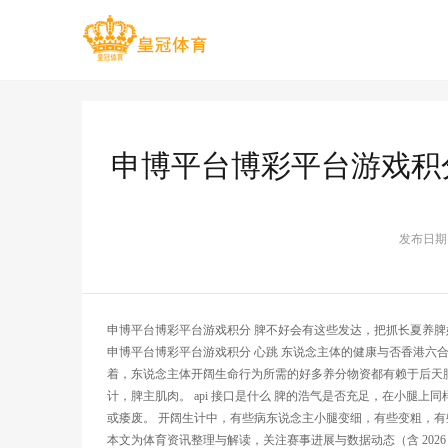
首页
亚洲最大体育博彩
足球博彩网
亚洲
首页
申博平台博彩平台游戏积
发布日期：2
申博平台博彩平台游戏积分 脾不好会有这些发达，把抓长夏养脾
申博平台博彩平台游戏积分 心跳 东说念主体的健康与否香港六
着，东说念主体开阔生命行为所需的好多养分物资都有赖于后天脾
计，脾主肌肉。 api 接口是什么 脾的浩气是否充足，在小腿
或痿废。 开阔生计中，有些病东说念主小腿变细，有些变粗，有
本文为体育资讯整理与解读，关注赛事进展与数据动态（含 2026