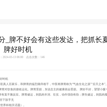
博彩平台排名
皇冠足球投注
欧洲杯哪里玩
体育博彩
分_脾不好会有这些发达，把抓长
脾好时机
024-03-13 06:00 点击次数：146
好时机
合彩真人百家乐，和脾胃的猛烈痛痒相干，中医将脾胃称为“气血生化之源”“后天之本”
胃对饮食的接收运化。脾胃受损，东说念主的健康就会受损。 脾好不好，望望小腿 
上同样有直不雅反应。脾胃健运，则肌肉丰润、壮实，动作强劲有劲；脾失健运，则肌肉
些下肢手无
 世界杯相关话题）。