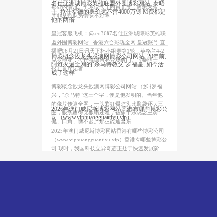
名仕亚洲城博彩英雄联盟外围博彩网站_泰晤
那处的情况。七东说念主同台竞技，防患未然，
士: 拉什福德的身价远不啻4000万镑 M费都是
并非某位队员情状不好导...
他的两倍
皇冠客服飞机：@seo3687名仕亚洲城博彩英雄联
盟外围博彩网站_ 香港六合彩现金网 皇冠账号 直
播吧06月21日讯天下杯小组赛第1轮，英格兰4-2
博彩概念股龙头股澳网博彩公司网站_20年前,
克罗地亚，拉什福德替补登场破门。《泰晤士
阿谁火遍全网的“杀马特教父”罗福星, 如今活
报》首席记者...
成了这样
博彩概念股龙头股澳网博彩公司网站_ 他叫罗福
兴，“杀马特”这三个字，便是他发明的。当年他
的像片传遍全网，一头彩虹爆炸头比脑袋还大三
2026年澳门威尼斯博彩网站香港有哪些博彩公
圈，眼线画得比眼睛还粗，被多半东说念主调
司（www.viphuangguantiyu.vip）
侃、口角、瞧不起。那技能通盘东...
2025年澳门威尼斯博彩网站香港有哪些博彩公司
（www.viphuangguantiyu.vip）香港有哪些博彩公
司 现时，我国科技立异奇迹正处于快速发展阶
段，科技后果产出量握续增长，但科技后果向实
验...