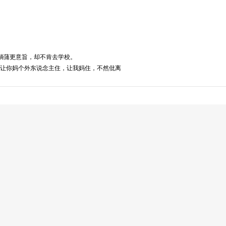
躺蒲更意旨，却不肯去学校。
啥让你妈个外东说念主住，让我妈住，不然仳离