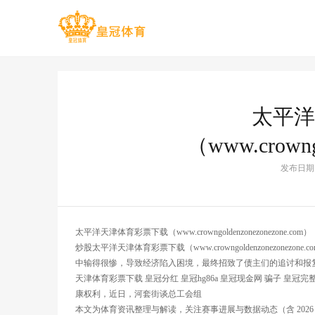
首页
亚洲最大体育博彩
足球博彩网
亚洲
首页
太平洋
（www.crowng
发布日期：2
太平洋天津体育彩票下载（www.crowngoldenzonezonezone.com）
炒股太平洋天津体育彩票下载（www.crowngoldenzonezo
中输得很惨，导致经济陷入困境，最终招致了债主们的追讨和报复
天津体育彩票下载 皇冠分红 皇冠hg86a 皇冠现金网 骗子 
康权利，近日，河套街谈总工会组
本文为体育资讯整理与解读，关注赛事进展与数据动态（含 2026