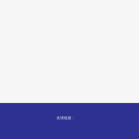
友情链接：