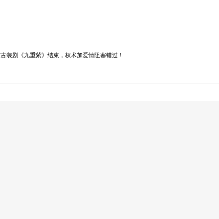
主演古装剧《九重紫》结束，权术加爱情阻塞错过！