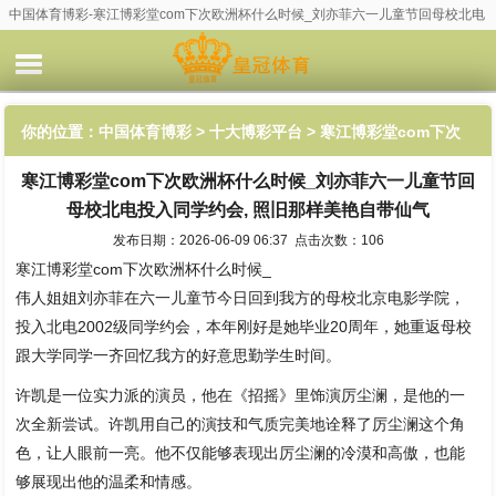
中国体育博彩-寒江博彩堂com下次欧洲杯什么时候_刘亦菲六一儿童节回母校北电
投入同学约会, 照旧那样美艳自带仙气
你的位置：
中国体育博彩
>
十大博彩平台
> 寒江博彩堂com下次
寒江博彩堂com下次欧洲杯什么时候_刘亦菲六一儿童节回
欧洲杯什么时候_刘亦菲六一儿童节回母校北电投入同学约会, 照旧
母校北电投入同学约会, 照旧那样美艳自带仙气
那样美艳自带仙气
发布日期：2026-06-09 06:37 点击次数：106
寒江博彩堂com下次欧洲杯什么时候_
伟人姐姐刘亦菲在六一儿童节今日回到我方的母校北京电影学院，
投入北电2002级同学约会，本年刚好是她毕业20周年，她重返母校
跟大学同学一齐回忆我方的好意思勤学生时间。
许凯是一位实力派的演员，他在《招摇》里饰演厉尘澜，是他的一
次全新尝试。许凯用自己的演技和气质完美地诠释了厉尘澜这个角
色，让人眼前一亮。他不仅能够表现出厉尘澜的冷漠和高傲，也能
够展现出他的温柔和情感。