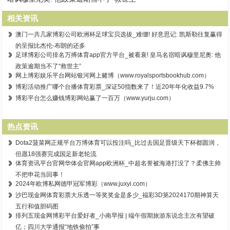
相关资讯
澳门一共几家博彩公司欧洲杯足球宝贝选拔_难绷! 好意思记: 凯斯勒往复赢得
的呈报比杰伦-布朗的还多
足球博彩公司排名万搏体育app官方平台_被看衰! 皇马名宿暗讽穆里尼奥: 他
政策逾期当不了“救世主”
网上博彩娱乐平台网站银河网上赌博（www.royalsportsbookhub.com）
博彩活动推广哪个台播体育彩票_深证50指数来了！近20年年化收益9.7%
博彩平台怎么赚钱博彩网站赢了一百万（www.yurju.com）
热点资讯
Dota2菠菜网正规平台万博体育可以投注吗_比过去国足晋级天下杯都圆润，
但愿18强赛完成国足新老轮流
体育资讯平台官网华体会官网app欧洲杯_中超名誉被海港打没了？柔佛主帅
不把申花当回事！
2024年欧博私网德甲冠军博彩（www.juxyi.com）
沙巴现金网体育彩票大乐透一等奖奖金是多少_福彩3D第2024170期神算天
五行和值胆码图
排列五现金网博彩平台爱好者_小南早报 | 端午假期旅游东说念主次有望破
亿；四川大学通报“地铁偷拍”事