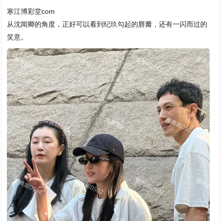
寒江博彩堂com
从沈闻卿的角度，正好可以看到纪玖勾起的唇瓣，还有一闪而过的
笑意。