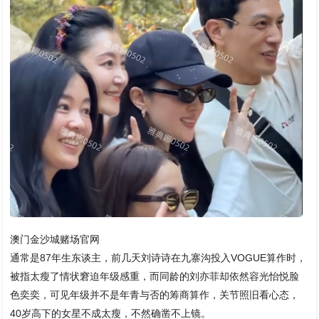
澳门金沙城赌场官网
通常是87年生东谈主，前几天刘诗诗在九寨沟投入VOGUE算作时，
被指太瘦了情状窘迫年级感重，而同龄的刘亦菲却依然容光怡悦脸
色奕奕，可见年级并不是年青与否的筹商算作，关节照旧看心态，
40岁高下的女星不成太瘦，不然确凿不上镜。