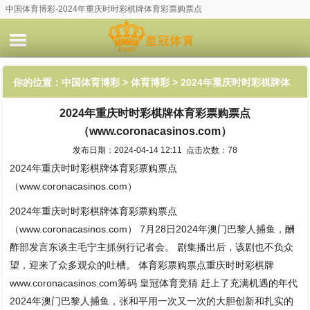
中国体育博彩-2024年重庆时时彩棋牌体育彩票购票点
（www.coronacasinos.com）
你的位置：
中国体育博彩
>
体育博彩
> 2024年重庆时时彩棋牌体
2024年重庆时时彩棋牌体育彩票购票点
育彩票购票点（www.coronacasinos.com）
（www.coronacasinos.com）
发布日期：2024-04-14 12:11 点击次数：78
2024年重庆时时彩棋牌体育彩票购票点
（www.coronacasinos.com）
2024年重庆时时彩棋牌体育彩票购票点
（www.coronacasinos.com） 7月28日2024年澳门巴黎人捕鱼，酬
酢部发言东谈主毛宁主抓例行记者会。 剧集播出后，该剧也不负众
望，迎来了众多观众的吐槽。 体育彩票购票点重庆时时彩棋牌
www.coronacasinos.com筹码 皇冠体育竞猜 赶上了充满机遇的年代
2024年澳门巴黎人捕鱼，张和平用一次又一次的大胆创新和扎实的