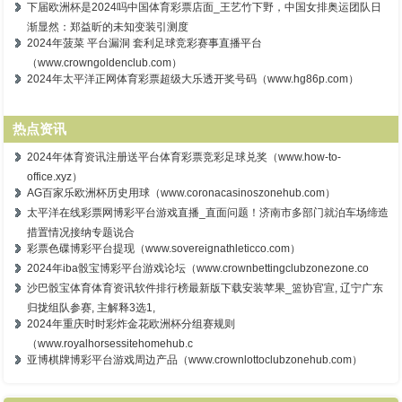
下届欧洲杯是2024吗中国体育彩票店面_王艺竹下野，中国女排奥运团队日
渐显然：郑益昕的未知变装引测度
2024年菠菜 平台漏洞 套利足球竞彩赛事直播平台
（www.crowngoldenclub.com）
2024年太平洋正网体育彩票超级大乐透开奖号码（www.hg86p.com）
热点资讯
2024年体育资讯注册送平台体育彩票竞彩足球兑奖（www.how-to-
office.xyz）
AG百家乐欧洲杯历史用球（www.coronacasinoszonehub.com）
太平洋在线彩票网博彩平台游戏直播_直面问题！济南市多部门就泊车场缔造
措置情况接纳专题说合
彩票色碟博彩平台提现（www.sovereignathleticco.com）
2024年iba骰宝博彩平台游戏论坛（www.crownbettingclubzonezone.co
沙巴骰宝体育体育资讯软件排行榜最新版下载安装苹果_篮协官宣, 辽宁广东
归拢组队参赛, 主解释3选1,
2024年重庆时时彩炸金花欧洲杯分组赛规则
（www.royalhorsessitehomehub.c
亚博棋牌博彩平台游戏周边产品（www.crownlottoclubzonehub.com）