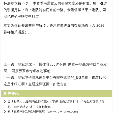
杯决赛竞猜 不外，本赛季南通支云的引援力度还是有限。独一引进
的引援是从上海上港队转会而来的卡隆。卡隆曾服从于上港队，同
期也在荷甲联赛中打过
本文为体育资讯整理与解读，关注赛事进展与数据动态（含 2026 世
界杯相关话题）。
上一篇：
皇冠龙虎斗十博体育app进不去_助推平地高效特质产业发
展 一国度级要点专项在渝驱动
下一篇：
皇冠电子游戏体育平台有哪些靠谱的_BG单推｜谁敢服气
这是小绿江啊！交通这样证据！如故古言！
相关资讯
金博彩票可以提现吗亚博彩票app苹果_数读双节丨“十一”黄金周管事消耗
热、潮水玩法多 沐日消耗翻新高
欧博直营网2016欧洲杯滚球（www.crowndraw.com）