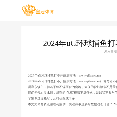
首页
亚洲最大体育博彩
足球博彩网
亚洲
首页
2024年uG环球捕鱼打不
发布日期：2
2024年uG环球捕鱼打不开解决方法（www.qifwa.com）
2024年uG环球捕鱼打不开解决方法（www.qifwa.com） 耗
诱导东谈主，但若干年不谋而合的套路，大促的价钱根蒂不是最合算
期间元气心灵比拟，所谓的‘优惠’根蒂不算什么，是以我不参与了。
了凑单过度耗尽，从打折酿成了多
本文为体育资讯整理与解读，关注赛事进展与数据动态（含 2026