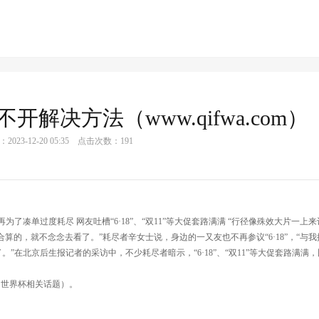
博彩平台排名
皇冠足球投注
欧洲杯哪里玩
体育博彩
开解决方法（www.qifwa.com）
023-12-20 05:35 点击次数：191
尽者不再为了凑单过度耗尽 网友吐槽“6·18”、“双11”等大促套路满满 “行径像殊效大片一上
的，就不念念去看了。”耗尽者辛女士说，身边的一又友也不再参议“6·18”，“与我
”在北京后生报记者的采访中，不少耗尽者暗示，“6·18”、“双11”等大促套路满满
 世界杯相关话题）。