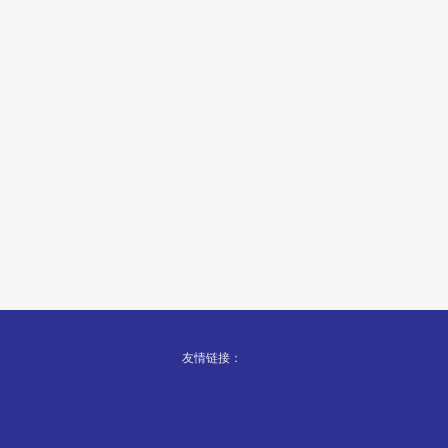
友情链接：