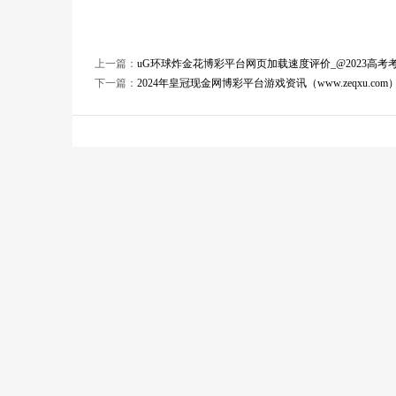
上一篇：
uG环球炸金花博彩平台网页加载速度评价_@2023高
下一篇：
2024年皇冠现金网博彩平台游戏资讯（www.zeqxu.com