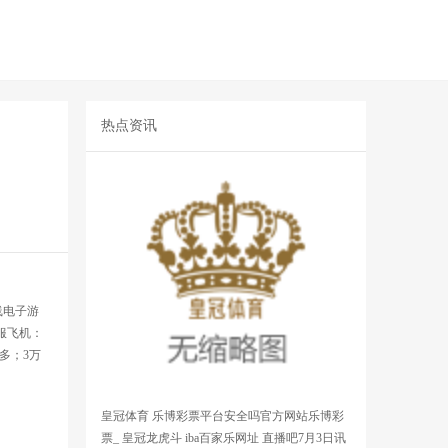
百家乐平台
线上体育博彩平台推荐
十大博彩平台
热点资讯
）
在线电子游
客服飞机：
多；3万
皇冠体育 乐博彩票平台安全吗官方网站乐博彩
票_ 皇冠龙虎斗 iba百家乐网址 直播吧7月3日讯