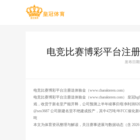
首页
亚洲最大体育博彩
足球博彩网
亚洲
首页
电竞比赛博彩平台注册送体验
发布日期：2
电竞比赛博彩平台注册送体验金（www.charakteren.com）
电竞比赛博彩平台注册送体验金（www.charakteren.com）
戏，收货于新名堂产能开释，公司预测上半年竣事归母净利润8200万元至
@seo3687 公司新建名堂不绝建成投产，其中4万吨/年FC
吨
本文为体育资讯整理与解读，关注赛事进展与数据动态（含 2026