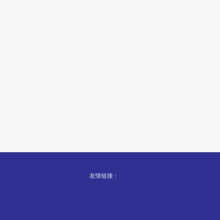
友情链接：