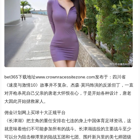
bet365下载地址www.crownracessitezone.com发布于：四川省
《速度与激情10》故事并不复杂。杰森·莫玛饰演的反派但丁，一直
对开枪杀死自己父亲的唐老大怀恨在心，于是开始各种设计，唐老
大因此开始拯救家人。
佣金计划网上买球十大正规平台
《长津湖》把主角的重任安排在七连的身上中国体育足球资讯，这
就意味着他们不可能参加所有的战斗。长津湖战役的主要战斗至少
可以分为阻击柳潭里的陆战五团和七团、围歼新兴里的美七师团级