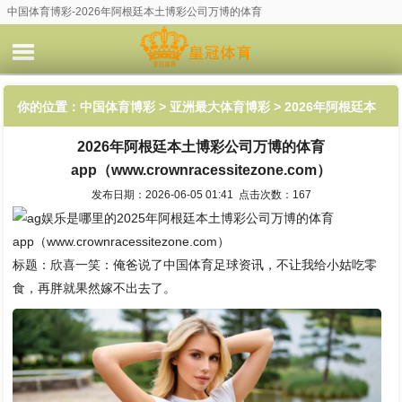
中国体育博彩-2026年阿根廷本土博彩公司万博的体育
app（www.crownracessitezone.com）
你的位置：
中国体育博彩
>
亚洲最大体育博彩
> 2026年阿根廷本
2026年阿根廷本土博彩公司万博的体育
土博彩公司万博的体育app（www.crownracessitezone.com）
app（www.crownracessitezone.com）
发布日期：2026-06-05 01:41 点击次数：167
2025年阿根廷本土博彩公司万博的体育
app（www.crownracessitezone.com）
标题：欣喜一笑：俺爸说了中国体育足球资讯，不让我给小姑吃零
食，再胖就果然嫁不出去了。