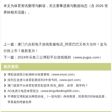
本文为体育资讯整理与解读，关注赛事进展与数据动态（含 2026 世
界杯相关话题）。
上一篇：
澳门六合彩电子游戏客服电话_阿里巴巴又有大当作！盒马
分拆上市？最新复兴！
下一篇：
2024年乐鱼三公博彩平台游戏规则（www.pujpa.com）
相关资讯
博彩游戏简介欧洲杯分组赛赛程（www.enyxi.com）
排列五龙虎斗体育彩票排列3中奖号码（www.qizri.com）
澳门菠菜平台体育彩票竞彩篮球 胜负_易经、命理，勤学吗？
AG龙虎斗电竞体育投注（www.kingofbetting888.com）
平博骰宝博彩娱乐网受担保_《一皆向阳》冉冉离谱，田蓉用200块钱逆袭，
李慕嘉拒绝被包养