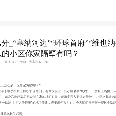
博彩平台排名
皇冠足球投注
欧洲杯哪里玩
体育博彩
分_“塞纳河边”“环球首府”“维也
么的小区你家隔壁有吗？
2024-03-22 06:18 点击次数：86
馆”……这么的小区你家隔壁有吗？
博体育怎么下载手机网上博彩平台 近日，有网友反应一些小区名字“焦灼”，一度登上热搜。从
“庄园”，“每次和出租车司机说我方家地址的时候，都嗅觉我方要远走异地”。小区名越来越
一话题（《“大洋怪重”的地名要改，但要若何改》）。今天咱们再来聊一聊这个话题
 世界杯相关话题）。