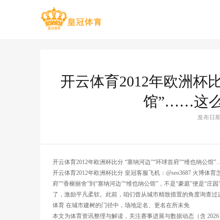
首页
亚洲最大体育博彩
足球博彩网
亚洲
首页
开云体育2012年欧洲杯比
馆”……这
发布日期：
开云体育2012年欧洲杯比分 “塞纳河边”“环球首府”“维也纳公
开云体育2012年欧洲杯比分 皇冠客服飞机：@seo3687 火
府”“香榭丽舍”到“塞纳河边”“维也纳公馆”，不是“豪庭”便是
了，激励平凡柔软。此前，咱们曾从城市精致措置的角度询查过这
体育 在城市建树的门径中，场地定名、更名在所未免
本文为体育资讯整理与解读，关注赛事进展与数据动态（含 2026