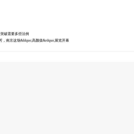
的突破需要多些法例
芳，南京这场&ldquo;高颜值&rdquo;展览开幕