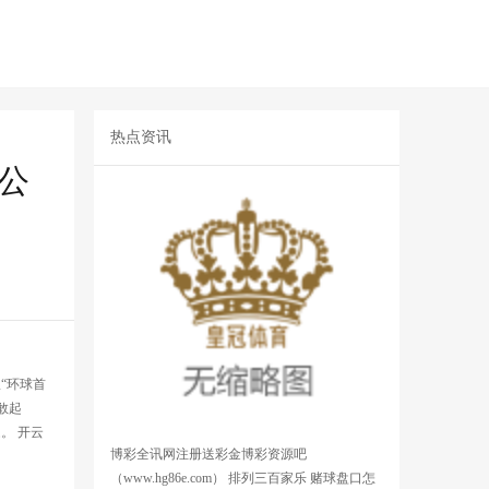
百家乐平台
线上体育博彩平台推荐
十大博彩平台
热点资讯
纳公
“环球首
敢起
。 开云
博彩全讯网注册送彩金博彩资源吧
（www.hg86e.com） 排列三百家乐 赌球盘口怎