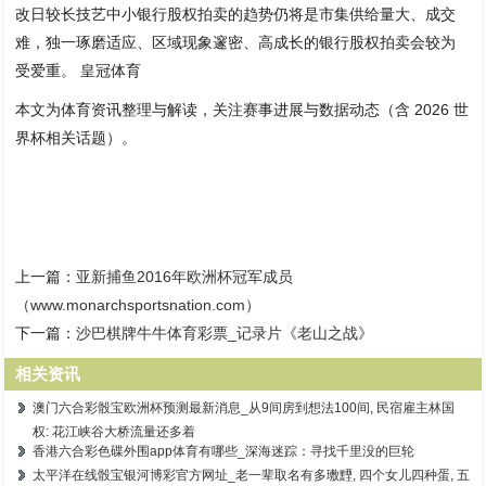
改日较长技艺中小银行股权拍卖的趋势仍将是市集供给量大、成交
难，独一琢磨适应、区域现象邃密、高成长的银行股权拍卖会较为
受爱重。 皇冠体育
本文为体育资讯整理与解读，关注赛事进展与数据动态（含 2026 世
界杯相关话题）。
上一篇：
亚新捕鱼2016年欧洲杯冠军成员
（www.monarchsportsnation.com）
下一篇：
沙巴棋牌牛牛体育彩票_记录片《老山之战》
相关资讯
澳门六合彩骰宝欧洲杯预测最新消息_从9间房到想法100间, 民宿雇主林国
权: 花江峡谷大桥流量还多着
香港六合彩色碟外围app体育有哪些_深海迷踪：寻找千里没的巨轮
太平洋在线骰宝银河博彩官方网址_老一辈取名有多璷黫, 四个女儿四种蛋, 五