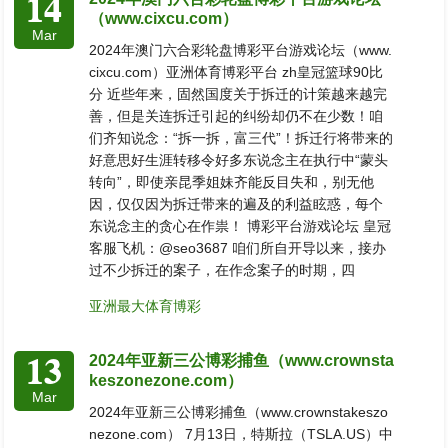
14
（www.cixcu.com）
Mar
2024年澳门六合彩轮盘博彩平台游戏论坛（www.
cixcu.com）亚洲体育博彩平台 zh皇冠篮球90比
分 近些年来，固然国度关于拆迁的计策越来越完
善，但是关连拆迁引起的纠纷却仍不在少数！咱
们齐知说念：“拆一拆，富三代”！拆迁行将带来的
好意思好生涯转移令好多东说念主在执行中“蒙头
转向”，即使亲昆季姐妹齐能反目失和，别无他
因，仅仅因为拆迁带来的遍及的利益眩惑，每个
东说念主的贪心在作祟！ 博彩平台游戏论坛 皇冠
客服飞机：@seo3687 咱们所自开导以来，接办
过不少拆迁的案子，在作念案子的时期，四
亚洲最大体育博彩
13
2024年亚新三公博彩捕鱼（www.crownsta
keszonezone.com）
Mar
2024年亚新三公博彩捕鱼（www.crownstakeszo
nezone.com） 7月13日，特斯拉（TSLA.US）中