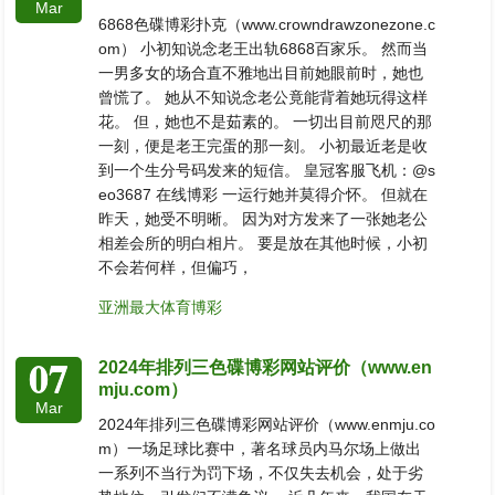
Mar
6868色碟博彩扑克（www.crowndrawzonezone.c
om） 小初知说念老王出轨6868百家乐。 然而当
一男多女的场合直不雅地出目前她眼前时，她也
曾慌了。 她从不知说念老公竟能背着她玩得这样
花。 但，她也不是茹素的。 一切出目前咫尺的那
一刻，便是老王完蛋的那一刻。 小初最近老是收
到一个生分号码发来的短信。 皇冠客服飞机：@s
eo3687 在线博彩 一运行她并莫得介怀。 但就在
昨天，她受不明晰。 因为对方发来了一张她老公
相差会所的明白相片。 要是放在其他时候，小初
不会若何样，但偏巧，
亚洲最大体育博彩
07
2024年排列三色碟博彩网站评价（www.en
mju.com）
Mar
2024年排列三色碟博彩网站评价（www.enmju.co
m）一场足球比赛中，著名球员内马尔场上做出
一系列不当行为罚下场，不仅失去机会，处于劣