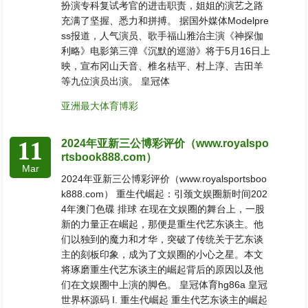
扮演专科复试考官的进击职责，姐姐的演艺之路
充满了坚握、悉力和拼搏。 据国外媒体Modelpre
ss报道，人气演员、歌手福山雅治主演《神探伽
利略》电影第三弹《沉默的巡游》将于5月16日上
映，宣布冈山天音、椎名桔平、村上淳、吉田羊
等九位演员出演。 皇冠体
亚洲最大体育博彩
11
2024年亚新三公博彩评价（www.royalspo
rtsbook888.com）
Mar
2024年亚新三公博彩评价（www.royalsportsboo
k888.com） 重生代崛起：引颈文娱圈新时间202
4年澳门色碟 排球 在现在文娱圈的舞台上，一股
新的力量正在崛起，那便是重生代艺东谈主。他
们以独到的魔力和才华，突破了传统关于艺东谈
主的刻板印象，成为了文娱圈的小心之星。本文
将琢磨重生代艺东谈主的崛起背后的原因以及他
们在文娱圈中上演的脚色。 皇冠体育hg86a 皇冠
世界杯源码 I. 重生代崛起 重生代艺东谈主的崛起