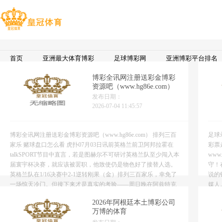
首页
亚洲最大体育博彩
足球博彩网
亚洲博彩平台排名
首页
博彩全讯网注册送彩金博彩
资源吧（www.hg86e.com）
发布日期：
2026-07-04 11:45:57
博彩全讯网注册送彩金博彩资源吧（www.hg86e.com） 排列三百
足球
家乐 赌球盘口怎么看 虎扑07月03日讯前英格兰前卫阿邦拉霍在
彩票走
talkSPORT节目中直言，若是图赫尔不可研讨英格兰队至少闯入本
www
届寰宇杯决赛，就应该被罢职，他致使仍是物色好了接替人选。
守！
英格兰队在1/16决赛中2-1逆转刚果（金）排列三百家乐，幸免了
说的
一场惊天冷门。但接下来才是真实的考验——周日晚在阿兹特克
媒人
球场对阵人墨西哥的1/8...
2026年阿根廷本土博彩公司
万博的体育
app（www.crownracessitezone.com）