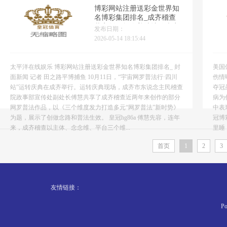
口全丢给政府，他才不干，他就脱手了！ 佐...
博彩网站注册送彩金世界知
名博彩集团排名_成齐稽查
共享创作教会普法让稽查音
发布日期：
量弯曲为稽查力量
2026-05-14 18:15:44
太平洋在线娱乐 博彩网站注册送彩金世界知名博彩集团排名_ 封
美国
面新闻 记者 田之路平博捕鱼 10月11日，“宇宙网罗普法行·四川
伤情
站”运转庆典在成齐举行。运转庆典现场，成齐市东说念主民稽查
夺冠
院政事部宣传处副处长傅慧共享了成齐稽查近两年来创作的部分
病为
网罗普法作品，以《三个维度发力打造多元“网罗普法”新时势》
中表
为题，展示了创做念路和普法生效。 皇冠hg86a 傅慧先容，连年
冠博
来，成齐稽查以主体、念念维、平台三个维...
里睡
首页
1
2
3
友情链接：
Po