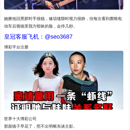
她擦他旧黑胶时手很稳，修埙缝隙时视力很静，但每次看到窦唯电
动车后视镜里我方暗昧的脸，会停几秒。
皇冠客服飞机：@seo3687
博彩平台注册
世界十大博彩公司
那面镜子早花了，照不出明晰东谈主影。