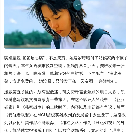
窦靖童说“爸爸是心病”，不是哭穷。她客岁暗暗付了姑妈家两个孩子
的膏火，本年又给窦唯换新空调，但钱打夙昔那天，窦唯发来一张
相片：海、风、晾衣绳上飘着洗好的白衬衫。下面配字：“有米有
菜，海是免费的。”她没回，只转发了条一又友圈：“兴隆就好。”
漫威第五阶段的计划有些低迷，凯文费奇需要兼顾的项目太多，凯
特琳也建议凯文费奇放弃一些东西。在这位影评人的眼中，《征服
者康》和《秘密战争》的上映时间、内容以及主题都有争议，然而
《复仇者联盟》在MCU超级英雄系列的发展当中太重要了，这部系
列以及衍生类作品不能放弃。《绯红女巫》作为《旺达幻视》的外
传，凯特琳觉得漫威工作组可以放弃这部系列，她还给出了理由：