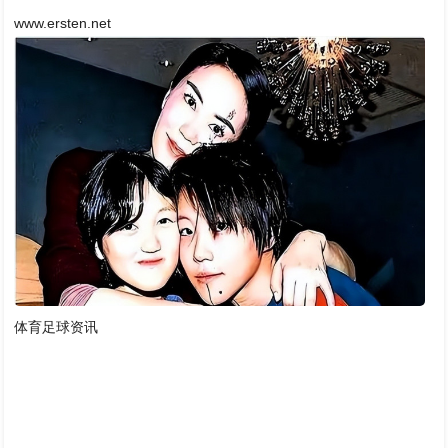
www.ersten.net
体育足球资讯