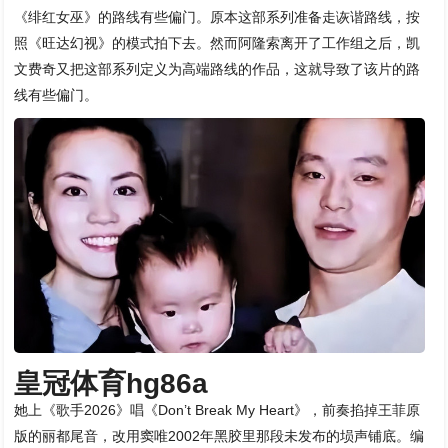
《绯红女巫》的路线有些偏门。原本这部系列准备走诙谐路线，按
照《旺达幻视》的模式拍下去。然而阿隆索离开了工作组之后，凯
文费奇又把这部系列定义为高端路线的作品，这就导致了该片的路
线有些偏门。
皇冠体育hg86a
她上《歌手2026》唱《Don’t Break My Heart》，前奏掐掉王菲原
版的丽都尾音，改用窦唯2002年黑胶里那段未发布的埙声铺底。编