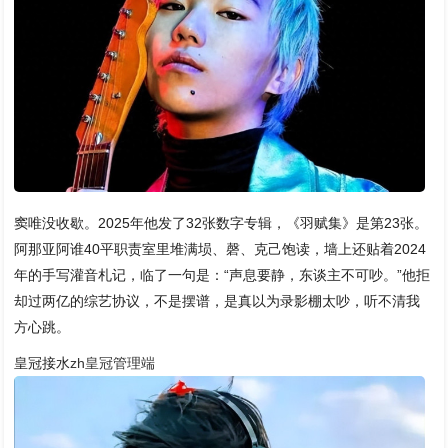
窦唯没收歇。2025年他发了32张数字专辑，《羽赋集》是第23张。
阿那亚阿谁40平职责室里堆满埙、磬、克己饱读，墙上还贴着2024
年的手写灌音札记，临了一句是：“声息要静，东谈主不可吵。”他拒
却过两亿的综艺协议，不是摆谱，是真以为录影棚太吵，听不清我
方心跳。
皇冠接水
zh皇冠管理端