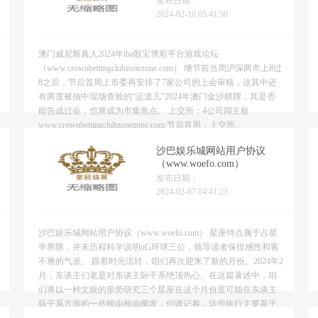
发布日期：
2024-02-10 05:41:50
澳门威尼斯真人2024年iba骰宝博彩平台游戏论坛
（www.crownbettingclubzonezone.com） 继节前当周沪深两市上8过
8之后，节后首周上市委再安排了7家公司的上会审核，这其中还
有两度被抽中现场查验的“运道儿”2024年澳门金沙棋牌，其是否
能告成过会，也将成为市集焦点。 上交所：4公司闯主板
www.crownbettingclubzonezone.com 节后首周，上交所...
沙巴娱乐城网站用户协议
（www.woefo.com）
发布日期：
2024-02-07 04:41:23
沙巴娱乐城网站用户协议（www.woefo.com） 星座特点属于占星
学界限，并未历程科学说明uG环球三公，领导读者保捏感性和客
不雅的气派。 跟着时光流转，咱们再次迎来了新的月份。2024年2
月，东谈主们老是对东谈主际干系绝顶热心。在这篇著述中，咱
们将以一种文娱的形势研究三个星座在这个月份里可能在东谈主
际干系方面的一些根由根由阐发，但请记着，这些执行主要基于