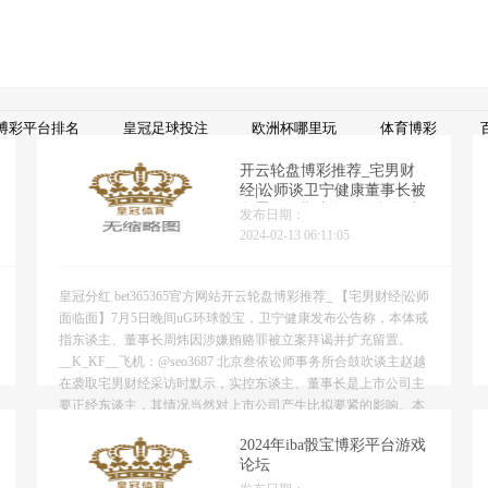
博彩平台排名
皇冠足球投注
欧洲杯哪里玩
体育博彩
开云轮盘博彩推荐_宅男财
经|讼师谈卫宁健康董事长被
留置：短期内将影响投资者
发布日期：
信心
2024-02-13 06:11:05
皇冠分红 bet365365官方网站开云轮盘博彩推荐_ 【宅男财经|讼师
面临面】7月5日晚间uG环球骰宝，卫宁健康发布公告称，本体戒
指东谈主、董事长周炜因涉嫌贿赂罪被立案拜谒并扩充留置。
__K_KF__飞机：@seo3687 北京叁依讼师事务所合鼓吹谈主赵越
在袭取宅男财经采访时默示，实控东谈主、董事长是上市公司主
要正经东谈主，其情况当然对上市公司产生比拟要紧的影响。本
次卫宁健康董事长被留置，一定...
2024年iba骰宝博彩平台游戏
论坛
（www.crownbettingclubzonezone.co