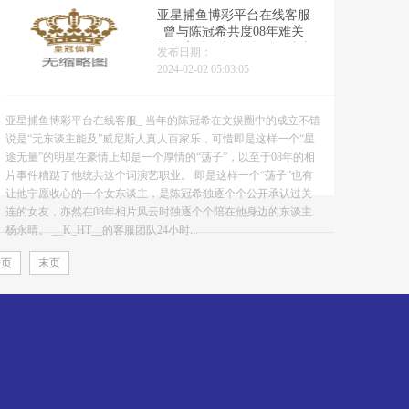
地和长度等信息，推测出一个东谈主...
亚星捕鱼博彩平台在线客服
_曾与陈冠希共度08年难关
的杨永晴，却嫁给了金融才
发布日期：
子，如今幸福吗
2024-02-02 05:03:05
亚星捕鱼博彩平台在线客服_ 当年的陈冠希在文娱圈中的成立不错
说是“无东谈主能及”威尼斯人真人百家乐，可惜即是这样一个“星
途无量”的明星在豪情上却是一个厚情的“荡子”，以至于08年的相
片事件糟跶了他统共这个词演艺职业。 即是这样一个“荡子”也有
让他宁愿收心的一个女东谈主，是陈冠希独逐个个公开承认过关
连的女友，亦然在08年相片风云时独逐个个陪在他身边的东谈主
杨永晴。 __K_HT__的客服团队24小时...
一页
末页