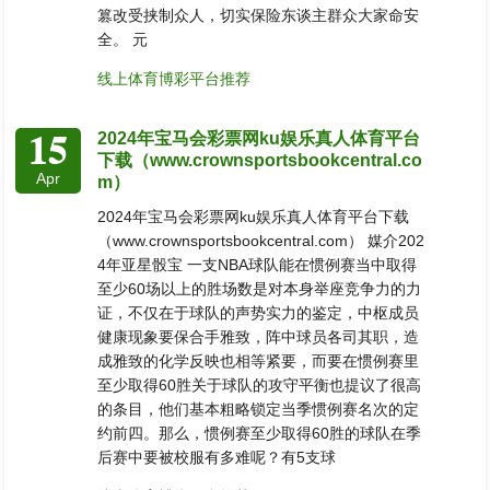
篡改受挟制众人，切实保险东谈主群众大家命安
全。 元
线上体育博彩平台推荐
15
2024年宝马会彩票网ku娱乐真人体育平台
下载（www.crownsportsbookcentral.co
Apr
m）
2024年宝马会彩票网ku娱乐真人体育平台下载
（www.crownsportsbookcentral.com） 媒介202
4年亚星骰宝 一支NBA球队能在惯例赛当中取得
至少60场以上的胜场数是对本身举座竞争力的力
证，不仅在于球队的声势实力的鉴定，中枢成员
健康现象要保合手雅致，阵中球员各司其职，造
成雅致的化学反映也相等紧要，而要在惯例赛里
至少取得60胜关于球队的攻守平衡也提议了很高
的条目，他们基本粗略锁定当季惯例赛名次的定
约前四。那么，惯例赛至少取得60胜的球队在季
后赛中要被校服有多难呢？有5支球