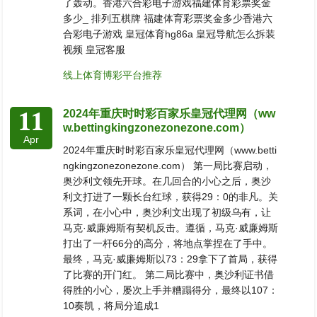
了轰动。香港六合彩电子游戏福建体育彩票奖金
多少_ 排列五棋牌 福建体育彩票奖金多少香港六
合彩电子游戏 皇冠体育hg86a 皇冠导航怎么拆装
视频 皇冠客服
线上体育博彩平台推荐
11
2024年重庆时时彩百家乐皇冠代理网（ww
w.bettingkingzonezonezone.com）
Apr
2024年重庆时时彩百家乐皇冠代理网（www.betti
ngkingzonezonezone.com） 第一局比赛启动，
奥沙利文领先开球。在几回合的小心之后，奥沙
利文打进了一颗长台红球，获得29：0的非凡。关
系词，在小心中，奥沙利文出现了初级乌有，让
马克·威廉姆斯有契机反击。遵循，马克·威廉姆斯
打出了一杆66分的高分，将地点掌捏在了手中。
最终，马克·威廉姆斯以73：29拿下了首局，获得
了比赛的开门红。 第二局比赛中，奥沙利证书借
得胜的小心，屡次上手并糟蹋得分，最终以107：
10奏凯，将局分追成1