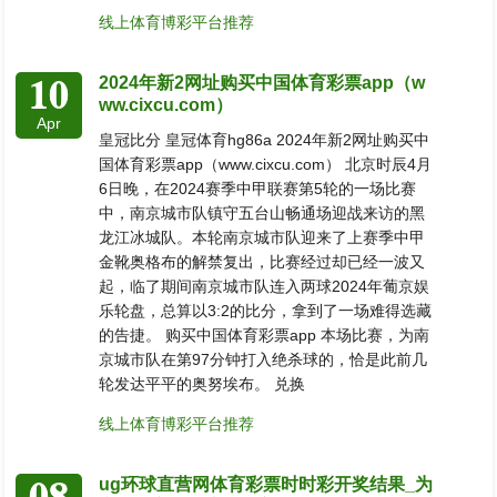
线上体育博彩平台推荐
10
2024年新2网址购买中国体育彩票app（w
ww.cixcu.com）
Apr
皇冠比分 皇冠体育hg86a 2024年新2网址购买中
国体育彩票app（www.cixcu.com） 北京时辰4月
6日晚，在2024赛季中甲联赛第5轮的一场比赛
中，南京城市队镇守五台山畅通场迎战来访的黑
龙江冰城队。本轮南京城市队迎来了上赛季中甲
金靴奥格布的解禁复出，比赛经过却已经一波又
起，临了期间南京城市队连入两球2024年葡京娱
乐轮盘，总算以3:2的比分，拿到了一场难得选藏
的告捷。 购买中国体育彩票app 本场比赛，为南
京城市队在第97分钟打入绝杀球的，恰是此前几
轮发达平平的奥努埃布。 兑换
线上体育博彩平台推荐
08
ug环球直营网体育彩票时时彩开奖结果_为