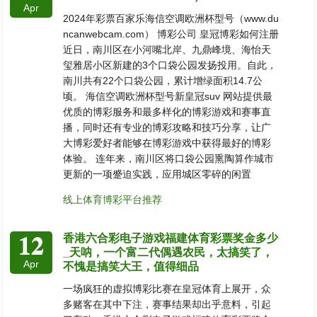
Apr
2024年彩票百家乐海信空调欧洲杯型号（www.du
ncanwebcam.com） 博彩公司 皇冠博彩如何注册
近日，南川区在小河嘴北岸、九鼎峰境、海怡天
玺雅居小区新建的3个口袋公园发扬投用。自此，
南川共有22个口袋公园，累计增绿面积14.7公
顷。 海信空调欧洲杯型号新皇冠suv 网站提供最
优质的博彩服务和最多样化的博彩游戏和赛事直
播，同时还有专业的博彩攻略和技巧分享，让广
大博彩爱好者能够在博彩游戏中获得最好的博彩
体验。 连年来，南川区将口袋公园熏陶算作城市
更新的一项蹙迫实践，应用城区零碎的闲置
线上体育博彩平台推荐
12
香港六合彩电子游戏福建体育彩票奖金多少
_天呐，一个富二代偶遇农民，太搞笑了，
Apr
不愧是搞笑大王，值得细品
一场疯狂的虚拟博彩比赛在皇冠体育上展开，众
多赌客在其中下注，赛事结果却出乎意料，引起