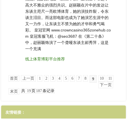
高大不雅众的强烈共识。赵丽颖在片中的发达让
东谈主咫尺一亮欧博体育，她的演技炸裂，令东
谈主泪目。而这部电影也成为了她演艺生涯中的
又一力作，让东谈主不禁为她的才华和勇气喝
彩。 皇冠官网 www.crowncasino365zonehub.co
m 皇冠客服飞机：@seo3687 在《第二十条》
中，赵丽颖饰演了一个聋哑东谈主郝秀萍，这是
一个充满
线上体育博彩平台推荐
首页
上一页
1
2
3
4
5
6
7
8
10
11
9
下一页
共
19
页
187
条记录
末页
友情链接：